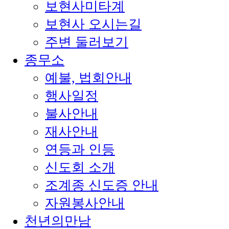
보현사미타계
보현사 오시는길
주변 둘러보기
종무소
예불, 법회안내
행사일정
불사안내
재사안내
연등과 인등
신도회 소개
조계종 신도증 안내
자원봉사안내
천년의만남