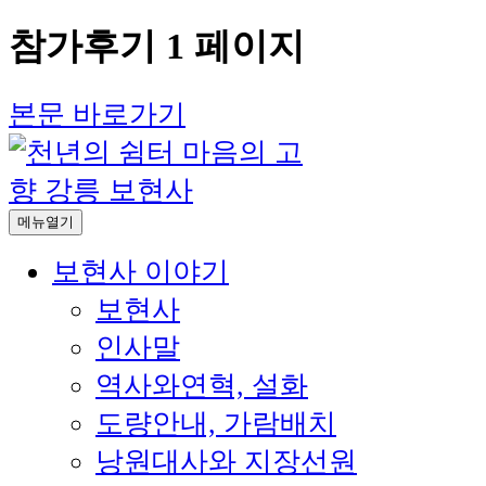
참가후기 1 페이지
본문 바로가기
메뉴열기
보현사 이야기
보현사
인사말
역사와연혁, 설화
도량안내, 가람배치
낭원대사와 지장선원