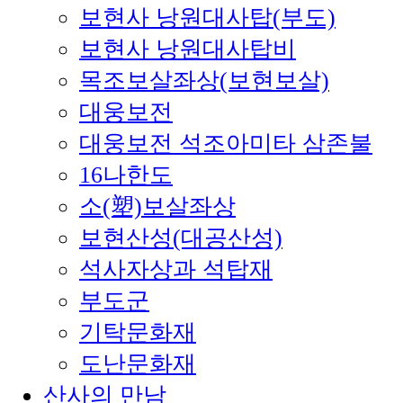
보현사 낭원대사탑(부도)
보현사 낭원대사탑비
목조보살좌상(보현보살)
대웅보전
대웅보전 석조아미타 삼존불
16나한도
소(塑)보살좌상
보현산성(대공산성)
석사자상과 석탑재
부도군
기탁문화재
도난문화재
산사의 만남