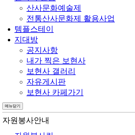
산사문화예술제
전통산사문화제 활용사업
템플스테이
지대방
공지사항
내가 찍은 보현사
보현사 갤러리
자유게시판
보현사 카페가기
메뉴닫기
자원봉사안내